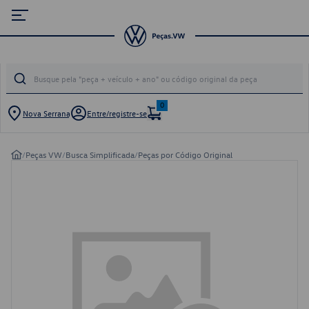
0
Nova Serrana
Entre/registre-se
/
Peças VW
/
Busca Simplificada
/
Peças por Código Original