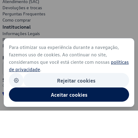
Atendimento (SAC)
Devoluções e trocas
Perguntas Frequentes
Como comprar
Institucional
Informações Legais
Política de Privacidade
Política de Cookies
Para otimizar sua experiência durante a navegação,
fazemos uso de cookies. Ao continuar no site,
Formas de Pagamento
consideramos que você está ciente com nossas
políticas
de privacidade
.
Segurança
Rejeitar cookies
Aceitar cookies
© 2026 - Volkswagen do Brasil - Todos os direitos reservados