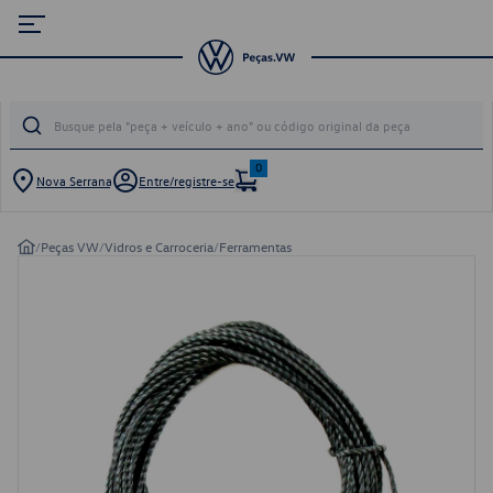
0
Nova Serrana
Entre/registre-se
/
Peças VW
/
Vidros e Carroceria
/
Ferramentas