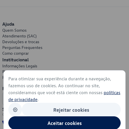
Ajuda
Quem Somos
Atendimento (SAC)
Devoluções e trocas
Perguntas Frequentes
Como comprar
Institucional
Informações Legais
Política de Privacidade
Política de Cookies
Para otimizar sua experiência durante a navegação,
fazemos uso de cookies. Ao continuar no site,
Formas de Pagamento
consideramos que você está ciente com nossas
políticas
de privacidade
.
Segurança
Rejeitar cookies
Aceitar cookies