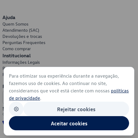
Ajuda
Quem Somos
Atendimento (SAC)
Devoluções e trocas
Perguntas Frequentes
Como comprar
Institucional
Informações Legais
Política de Privacidade
Política de Cookies
Para otimizar sua experiência durante a navegação,
fazemos uso de cookies. Ao continuar no site,
Formas de Pagamento
consideramos que você está ciente com nossas
políticas
de privacidade
.
Segurança
Rejeitar cookies
Aceitar cookies