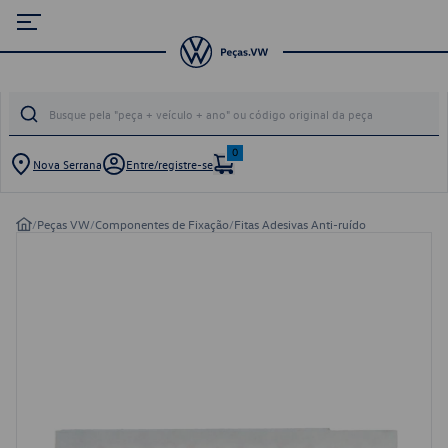
0
Nova Serrana
Entre/registre-se
/
Peças VW
/
Componentes de Fixação
/
Fitas Adesivas Anti-ruído