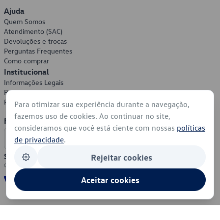
Ajuda
Quem Somos
Atendimento (SAC)
Devoluções e trocas
Perguntas Frequentes
Como comprar
Institucional
Informações Legais
Política de Privacidade
Política de Cookies
Para otimizar sua experiência durante a navegação,
fazemos uso de cookies. Ao continuar no site,
Formas de Pagamento
consideramos que você está ciente com nossas
políticas
de privacidade
.
Segurança
Rejeitar cookies
Aceitar cookies