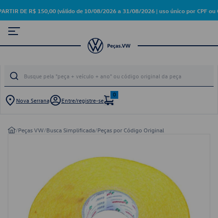
 DE R$ 150,00 (válido de 10/08/2026 a 31/08/2026 | uso único por CPF ou C
0
Nova Serrana
Entre/registre-se
/
Peças VW
/
Busca Simplificada
/
Peças por Código Original