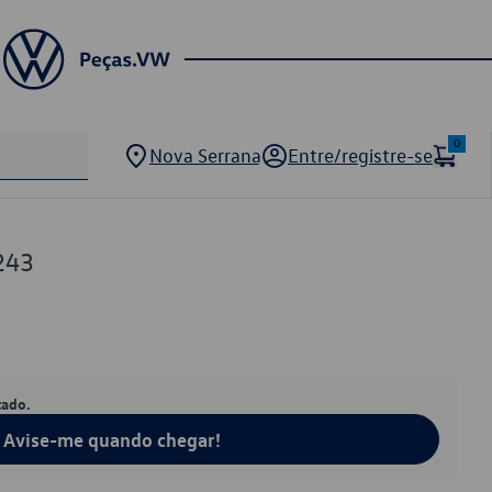
0
Nova Serrana
Entre/registre-se
243
tado.
Avise-me quando chegar!