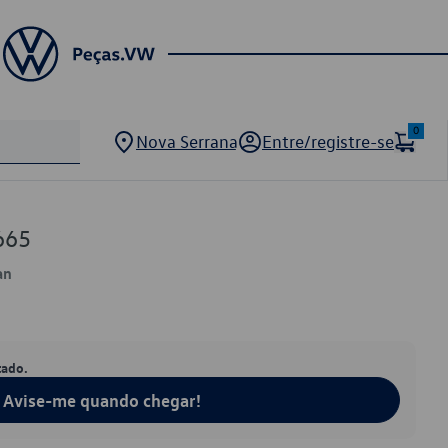
0
Nova Serrana
Entre/registre-se
665
an
tado.
Avise-me quando chegar!