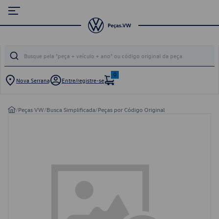
0
Nova Serrana
Entre/registre-se
/
Peças VW
/
Busca Simplificada
/
Peças por Código Original