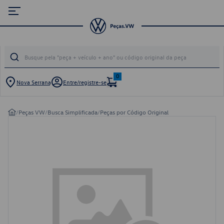
0
Nova Serrana
Entre/registre-se
/
Peças VW
/
Busca Simplificada
/
Peças por Código Original