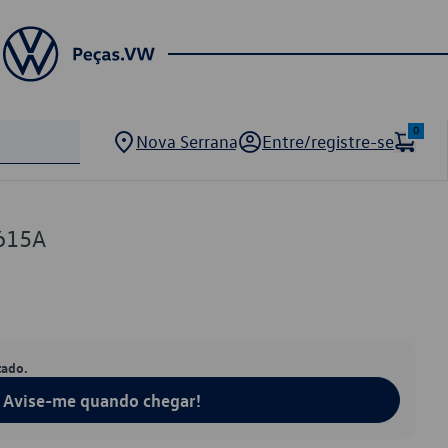
0
Nova Serrana
Entre/registre-se
615A
tado.
Avise-me quando chegar!