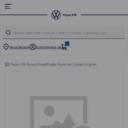
0
Nova Serrana
Entre/registre-se
/
Peças VW
/
Busca Simplificada
/
Peças por Código Original