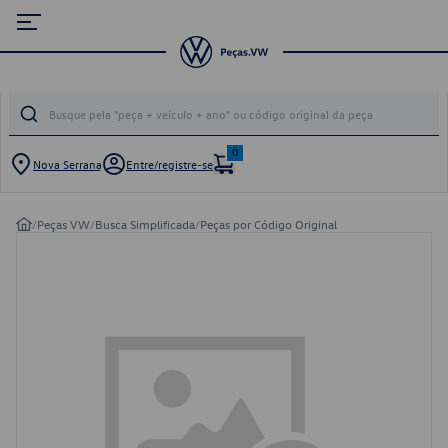
0
Nova Serrana
Entre/registre-se
/
Peças VW
/
Busca Simplificada
/
Peças por Código Original