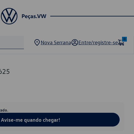
0
Nova Serrana
Entre/registre-se
625
tado.
Avise-me quando chegar!