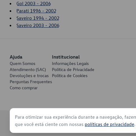
Gol 2003 - 2006
Parati 1996 - 2002
Saveiro 1994 - 2002
Saveiro 2003 - 2006
Ajuda
Institucional
Quem Somos
Informações Legais
Atendimento (SAC)
Política de Privacidade
Devoluções e trocas
Política de Cookies
Perguntas Frequentes
Como comprar
Para otimizar sua experiência durante a navegação, faze
© 2026 - Volkswagen do Brasil - Todos os direitos reservados
que você está ciente com nossas
políticas de privacidade
.