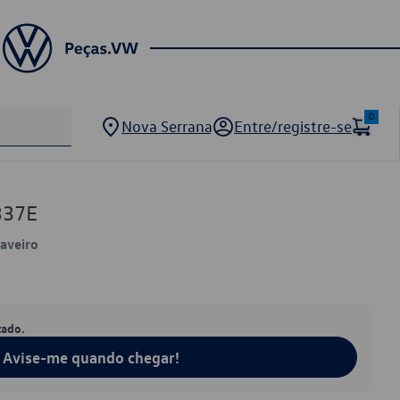
0
Nova Serrana
Entre/registre-se
337E
Saveiro
tado.
Avise-me quando chegar!