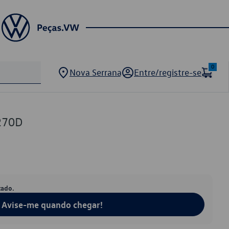
0
Nova Serrana
Entre/registre-se
270D
tado.
Avise-me quando chegar!