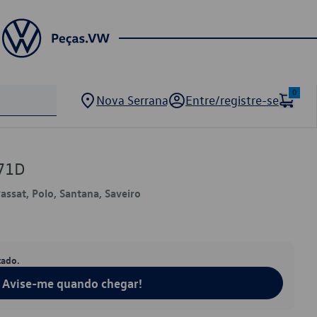
0
Nova Serrana
Entre/registre-se
71D
Passat, Polo, Santana, Saveiro
tado.
Avise-me quando chegar!