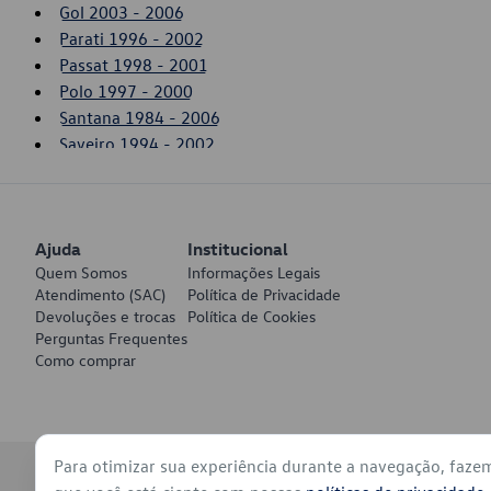
Gol 2003 - 2006
Parati 1996 - 2002
Passat 1998 - 2001
Polo 1997 - 2000
Santana 1984 - 2006
Saveiro 1994 - 2002
Saveiro 2003 - 2006
Ajuda
Institucional
Quem Somos
Informações Legais
Atendimento (SAC)
Política de Privacidade
Devoluções e trocas
Política de Cookies
Perguntas Frequentes
Como comprar
Para otimizar sua experiência durante a navegação, faze
© 2026 - Volkswagen do Brasil - Todos os direitos reservados