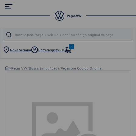
0
Nova Serrana
Entre/registre-se
/
Peças VW
/
Busca Simplificada
/
Peças por Código Original