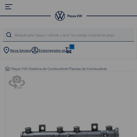
0
Nova Serrana
Entre/registre-se
/
Peças VW
/
Sistema de Combustível
/
Flautas de Combustível