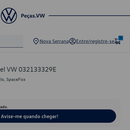
0
Nova Serrana
Entre/registre-se
vel VW 032133329E
olo, SpaceFox
tado.
Avise-me quando chegar!