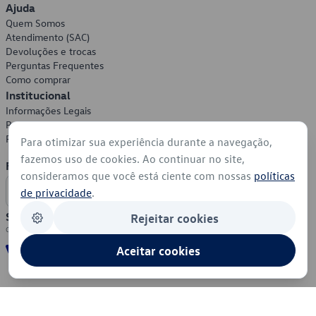
Ajuda
Quem Somos
Atendimento (SAC)
Devoluções e trocas
Perguntas Frequentes
Como comprar
Institucional
Informações Legais
Política de Privacidade
Política de Cookies
Para otimizar sua experiência durante a navegação,
fazemos uso de cookies. Ao continuar no site,
Formas de Pagamento
consideramos que você está ciente com nossas
políticas
de privacidade
.
Segurança
Rejeitar cookies
Aceitar cookies