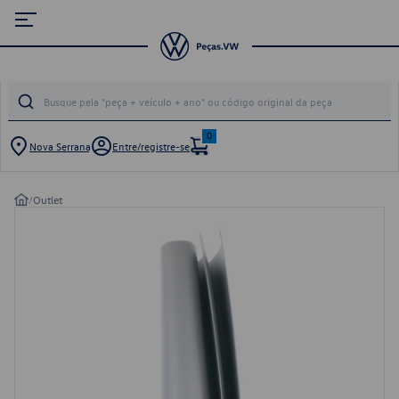
0
Nova Serrana
Entre/registre-se
/
Outlet