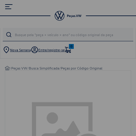
0
Nova Serrana
Entre/registre-se
/
Peças VW
/
Busca Simplificada
/
Peças por Código Original