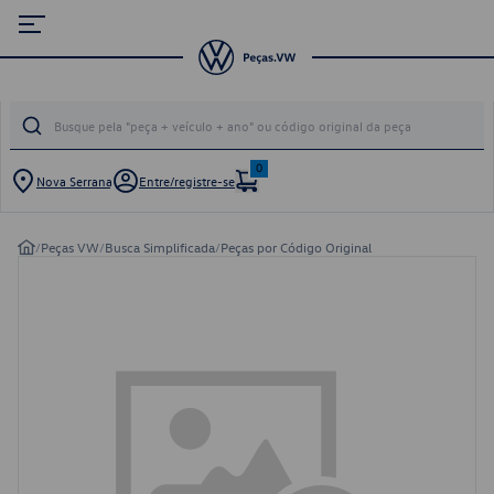
0
Nova Serrana
Entre/registre-se
/
Peças VW
/
Busca Simplificada
/
Peças por Código Original