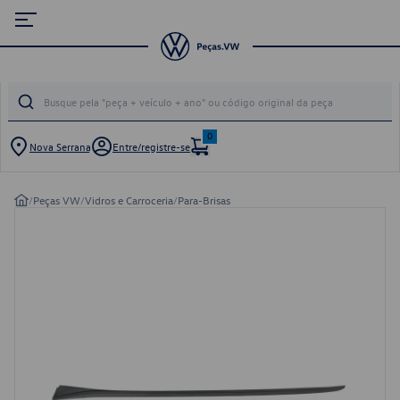
0
Nova Serrana
Entre/registre-se
/
Peças VW
/
Vidros e Carroceria
/
Para-Brisas