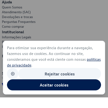
Ajuda
Quem Somos
Atendimento (SAC)
Devoluções e trocas
Perguntas Frequentes
Como comprar
Institucional
Informações Legais
Política de Privacidade
Política de Cookies
Para otimizar sua experiência durante a navegação,
fazemos uso de cookies. Ao continuar no site,
Formas de Pagamento
consideramos que você está ciente com nossas
políticas
de privacidade
.
Segurança
Rejeitar cookies
Aceitar cookies