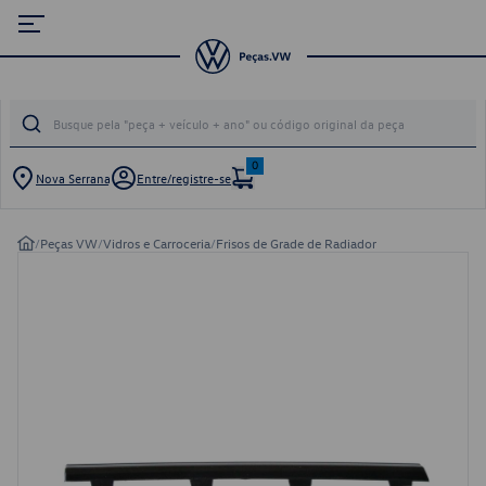
0
Nova Serrana
Entre/registre-se
/
Peças VW
/
Vidros e Carroceria
/
Frisos de Grade de Radiador