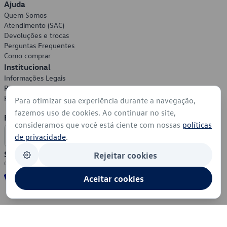
Ajuda
Quem Somos
Atendimento (SAC)
Devoluções e trocas
Perguntas Frequentes
Como comprar
Institucional
Informações Legais
Política de Privacidade
Política de Cookies
Para otimizar sua experiência durante a navegação,
fazemos uso de cookies. Ao continuar no site,
Formas de Pagamento
consideramos que você está ciente com nossas
políticas
de privacidade
.
Segurança
Rejeitar cookies
Aceitar cookies