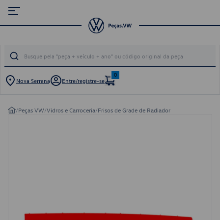
0
Nova Serrana
Entre/registre-se
/
Peças VW
/
Vidros e Carroceria
/
Frisos de Grade de Radiador