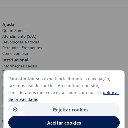
Ajuda
Quem Somos
Atendimento (SAC)
Devoluções e trocas
Perguntas Frequentes
Como comprar
Institucional
Informações Legais
Política de Privacidade
Política de Cookies
Para otimizar sua experiência durante a navegação,
fazemos uso de cookies. Ao continuar no site,
Formas de Pagamento
consideramos que você está ciente com nossas
políticas
de privacidade
.
Segurança
Rejeitar cookies
Aceitar cookies