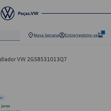
0
Nova Serrana
Entre/registre-se
Radiador VW 2G58531013Q7
FF
juros