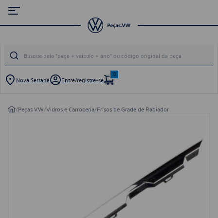
0
Nova Serrana
Entre/registre-se
/
Peças VW
/
Vidros e Carroceria
/
Frisos de Grade de Radiador