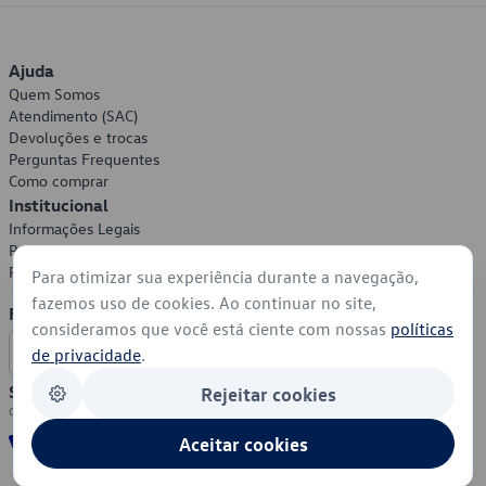
Ajuda
Quem Somos
Atendimento (SAC)
Devoluções e trocas
Perguntas Frequentes
Como comprar
Institucional
Informações Legais
Política de Privacidade
Política de Cookies
Para otimizar sua experiência durante a navegação,
fazemos uso de cookies. Ao continuar no site,
Formas de Pagamento
consideramos que você está ciente com nossas
políticas
de privacidade
.
Segurança
Rejeitar cookies
Aceitar cookies