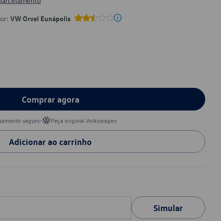
 parcelamento
por:
VW Orvel Eunápolis
Comprar agora
•
gamento seguro
Peça original Volkswagen
Adicionar ao carrinho
Simular