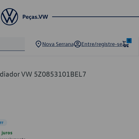
0
Nova Serrana
Entre/registre-se
Radiador VW 5Z0853101BEL7
FF
juros