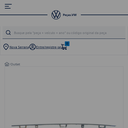
0
Nova Serrana
Entre/registre-se
/
Outlet