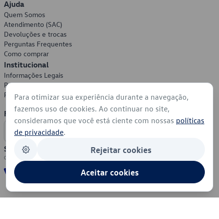
Ajuda
Quem Somos
Atendimento (SAC)
Devoluções e trocas
Perguntas Frequentes
Como comprar
Institucional
Informações Legais
Política de Privacidade
Política de Cookies
Para otimizar sua experiência durante a navegação,
fazemos uso de cookies. Ao continuar no site,
Formas de Pagamento
consideramos que você está ciente com nossas
políticas
de privacidade
.
Segurança
Rejeitar cookies
Aceitar cookies