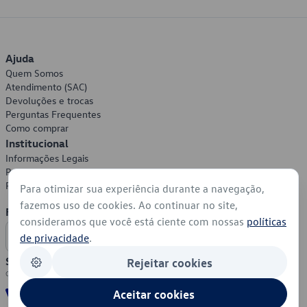
Ajuda
Quem Somos
Atendimento (SAC)
Devoluções e trocas
Perguntas Frequentes
Como comprar
Institucional
Informações Legais
Política de Privacidade
Política de Cookies
Para otimizar sua experiência durante a navegação,
fazemos uso de cookies. Ao continuar no site,
Formas de Pagamento
consideramos que você está ciente com nossas
políticas
de privacidade
.
Segurança
Rejeitar cookies
Aceitar cookies