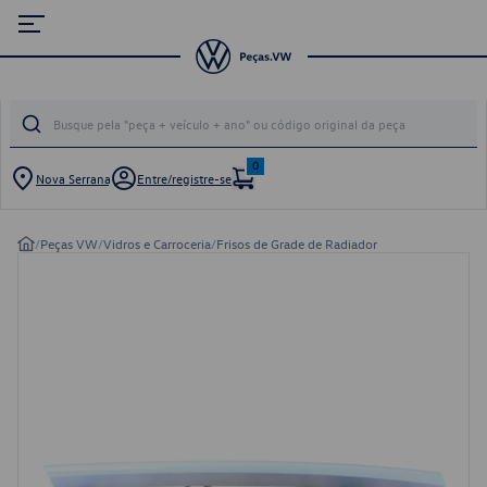
0
Nova Serrana
Entre/registre-se
/
Peças VW
/
Vidros e Carroceria
/
Frisos de Grade de Radiador