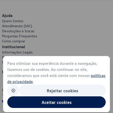
Ajuda
Quem Somos
Atendimento (SAC)
Devoluções e trocas
Perguntas Frequentes
Como comprar
Institucional
Informações Legais
Política de Privacidade
Política de Cookies
Para otimizar sua experiência durante a navegação,
fazemos uso de cookies. Ao continuar no site,
Formas de Pagamento
consideramos que você está ciente com nossas
políticas
de privacidade
.
Segurança
Rejeitar cookies
Aceitar cookies