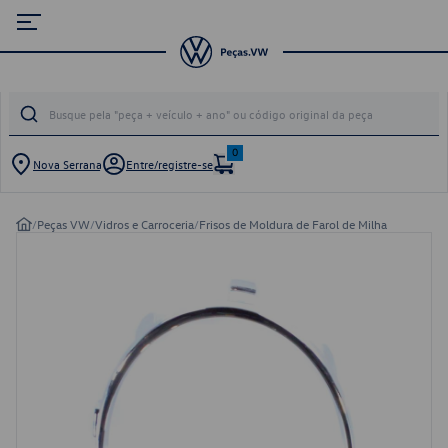
0
Nova Serrana
Entre/registre-se
/
Peças VW
/
Vidros e Carroceria
/
Frisos de Moldura de Farol de Milha