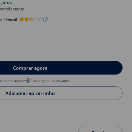
juros
 parcelamento
por:
Itacuã
Comprar agora
•
gamento seguro
Peça original Volkswagen
Adicionar ao carrinho