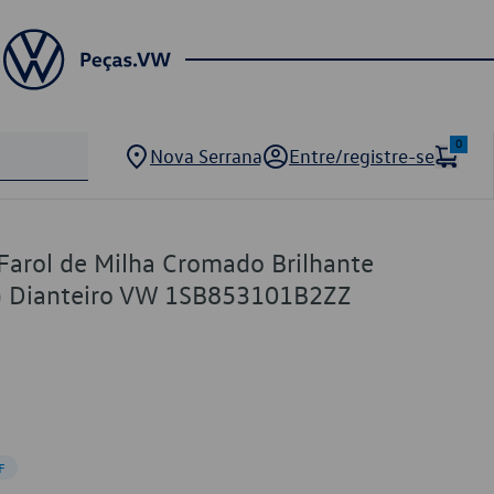
0
Nova Serrana
Entre/registre-se
Farol de Milha Cromado Brilhante
a) Dianteiro VW 1SB853101B2ZZ
F