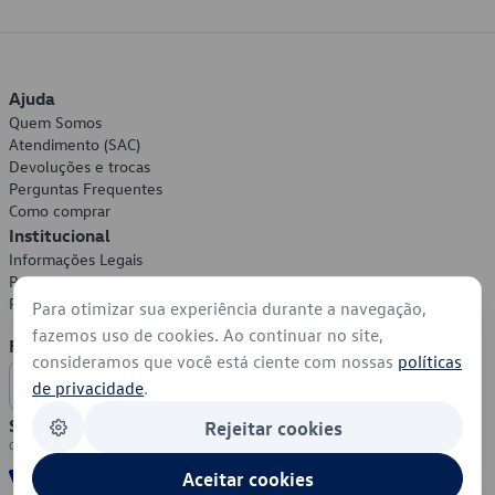
Ajuda
Quem Somos
Atendimento (SAC)
Devoluções e trocas
Perguntas Frequentes
Como comprar
Institucional
Informações Legais
Política de Privacidade
Política de Cookies
Para otimizar sua experiência durante a navegação,
fazemos uso de cookies. Ao continuar no site,
Formas de Pagamento
consideramos que você está ciente com nossas
políticas
de privacidade
.
Segurança
Rejeitar cookies
Aceitar cookies