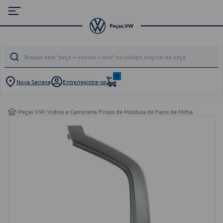
0
Nova Serrana
Entre/registre-se
/
Peças VW
/
Vidros e Carroceria
/
Frisos de Moldura de Farol de Milha