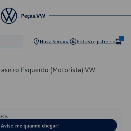
0
Nova Serrana
Entre/registre-se
Traseiro Esquerdo (Motorista) VW
tado.
Avise-me quando chegar!