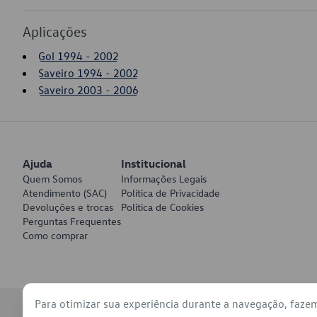
Aplicações
Gol 1994 - 2002
Saveiro 1994 - 2002
Saveiro 2003 - 2006
Ajuda
Institucional
Quem Somos
Informações Legais
Atendimento (SAC)
Política de Privacidade
Devoluções e trocas
Política de Cookies
Perguntas Frequentes
Como comprar
Para otimizar sua experiência durante a navegação, faze