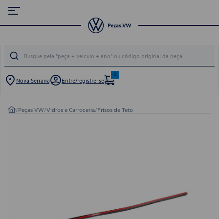
0
Nova Serrana
Entre/registre-se
/
Peças VW
/
Vidros e Carroceria
/
Frisos de Teto