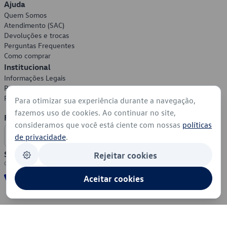
Ajuda
Quem Somos
Atendimento (SAC)
Devoluções e trocas
Perguntas Frequentes
Como comprar
Institucional
Informações Legais
Política de Privacidade
Política de Cookies
Para otimizar sua experiência durante a navegação,
fazemos uso de cookies. Ao continuar no site,
Formas de Pagamento
consideramos que você está ciente com nossas
políticas
de privacidade
.
Segurança
Rejeitar cookies
Aceitar cookies