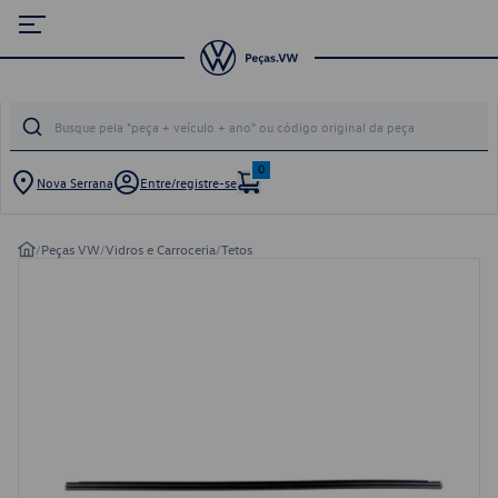
0
Nova Serrana
Entre/registre-se
/
Peças VW
/
Vidros e Carroceria
/
Tetos