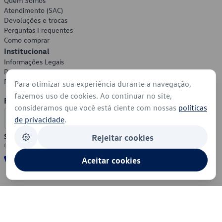
Quem Somos
Atendimento (SAC)
Devoluções e trocas
Perguntas Frequentes
Como comprar
Institucional
Informações Legais
Política de Privacidade
Política de Cookies
Para otimizar sua experiência durante a navegação,
fazemos uso de cookies. Ao continuar no site,
Formas de Pagamento
consideramos que você está ciente com nossas
políticas
de privacidade
.
Segurança
Rejeitar cookies
Aceitar cookies
© 2026 - Volkswagen do Brasil - Todos os direitos reservados