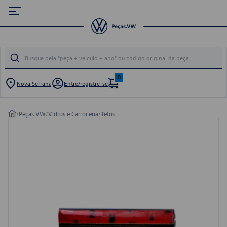
0
Nova Serrana
Entre/registre-se
/
Peças VW
/
Vidros e Carroceria
/
Tetos