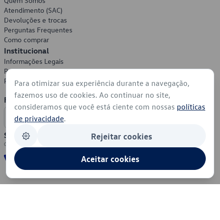
Quem Somos
Atendimento (SAC)
Devoluções e trocas
Perguntas Frequentes
Como comprar
Institucional
Informações Legais
Política de Privacidade
Política de Cookies
Para otimizar sua experiência durante a navegação,
fazemos uso de cookies. Ao continuar no site,
Formas de Pagamento
consideramos que você está ciente com nossas
políticas
de privacidade
.
Segurança
Rejeitar cookies
Aceitar cookies
© 2026 - Volkswagen do Brasil - Todos os direitos reservados