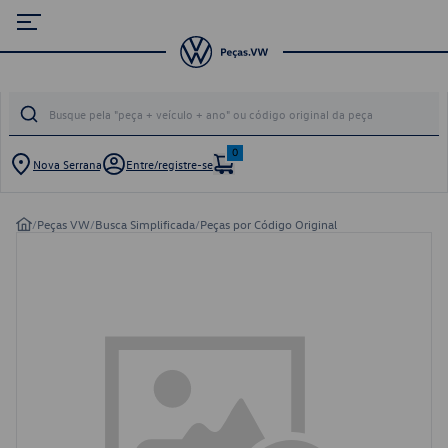
0
Nova Serrana
Entre/registre-se
/
Peças VW
/
Busca Simplificada
/
Peças por Código Original