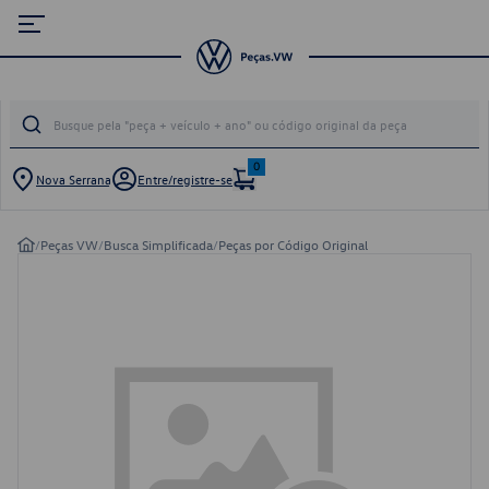
0
Nova Serrana
Entre/registre-se
/
Peças VW
/
Busca Simplificada
/
Peças por Código Original