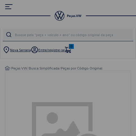
0
Nova Serrana
Entre/registre-se
/
Peças VW
/
Busca Simplificada
/
Peças por Código Original