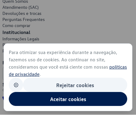
Quem Somos
Atendimento (SAC)
Devoluções e trocas
Perguntas Frequentes
Como comprar
Institucional
Informações Legais
Política de Privacidade
Política de Cookies
Para otimizar sua experiência durante a navegação,
fazemos uso de cookies. Ao continuar no site,
Formas de Pagamento
consideramos que você está ciente com nossas
políticas
de privacidade
.
Segurança
Rejeitar cookies
Aceitar cookies
© 2026 - Volkswagen do Brasil - Todos os direitos reservados