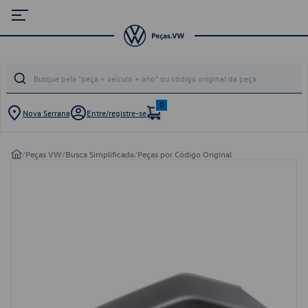
0
Nova Serrana
Entre/registre-se
/
Peças VW
/
Busca Simplificada
/
Peças por Código Original