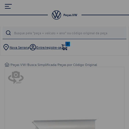
0
Nova Serrana
Entre/registre-se
/
Peças VW
/
Busca Simplificada
/
Peças por Código Original