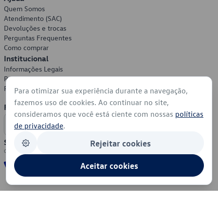
Quem Somos
Atendimento (SAC)
Devoluções e trocas
Perguntas Frequentes
Como comprar
Institucional
Informações Legais
Política de Privacidade
Política de Cookies
Para otimizar sua experiência durante a navegação,
fazemos uso de cookies. Ao continuar no site,
Formas de Pagamento
consideramos que você está ciente com nossas
políticas
de privacidade
.
Segurança
Rejeitar cookies
Aceitar cookies
© 2026 - Volkswagen do Brasil - Todos os direitos reservados