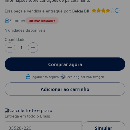
Informações sobre condições de parcelamento
Essa peça é vendida e entregue por:
Belcar BR
Estoque:
Últimas unidades
4 unidades disponíveis
Quantidade
1
Comprar agora
•
Pagamento seguro
Peça original Volkswagen
Adicionar ao carrinho
Calcule frete e prazo
Entrega em todo o Brasil
Simular