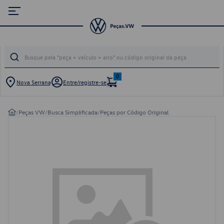
0
Nova Serrana
Entre/registre-se
/
Peças VW
/
Busca Simplificada
/
Peças por Código Original