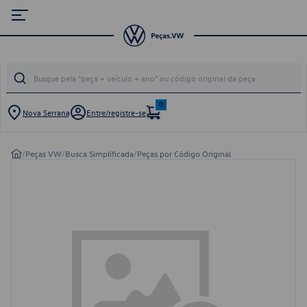
0
Nova Serrana
Entre/registre-se
/
Peças VW
/
Busca Simplificada
/
Peças por Código Original