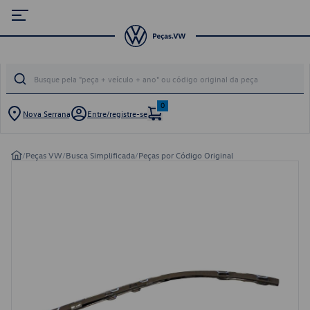
0
Nova Serrana
Entre/registre-se
/
Peças VW
/
Busca Simplificada
/
Peças por Código Original