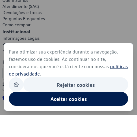
Quem Somos
Atendimento (SAC)
Devoluções e trocas
Perguntas Frequentes
Como comprar
Institucional
Informações Legais
Política de Privacidade
Política de Cookies
Para otimizar sua experiência durante a navegação,
fazemos uso de cookies. Ao continuar no site,
Formas de Pagamento
consideramos que você está ciente com nossas
políticas
de privacidade
.
Segurança
Rejeitar cookies
Aceitar cookies
© 2026 - Volkswagen do Brasil - Todos os direitos reservados