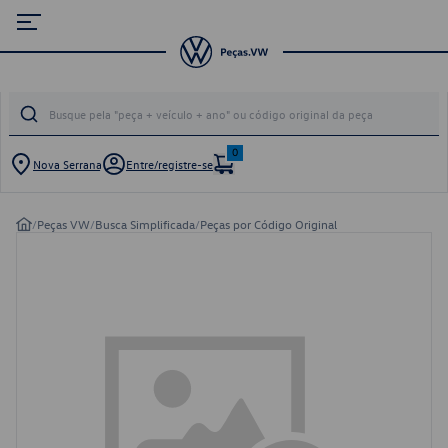
0
Nova Serrana
Entre/registre-se
/
Peças VW
/
Busca Simplificada
/
Peças por Código Original