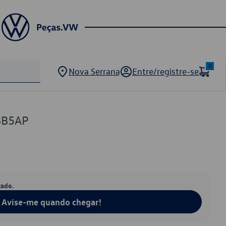
0
Nova Serrana
Entre/registre-se
8B5AP
tado.
Avise-me quando chegar!