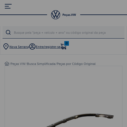
0
Nova Serrana
Entre/registre-se
/
Peças VW
/
Busca Simplificada
/
Peças por Código Original