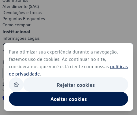
Quem Somos
Atendimento (SAC)
Devoluções e trocas
Perguntas Frequentes
Como comprar
Institucional
Informações Legais
Política de Privacidade
Política de Cookies
Para otimizar sua experiência durante a navegação,
fazemos uso de cookies. Ao continuar no site,
Formas de Pagamento
consideramos que você está ciente com nossas
políticas
de privacidade
.
Segurança
Rejeitar cookies
Aceitar cookies
© 2026 - Volkswagen do Brasil - Todos os direitos reservados