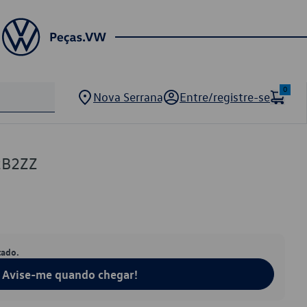
0
Nova Serrana
Entre/registre-se
2B2ZZ
tado.
Avise-me quando chegar!