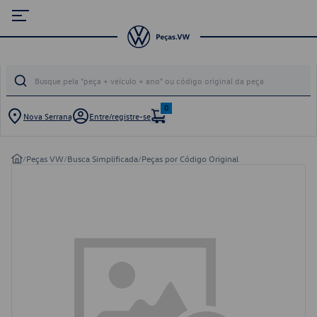
0
Nova Serrana
Entre/registre-se
/
Peças VW
/
Busca Simplificada
/
Peças por Código Original