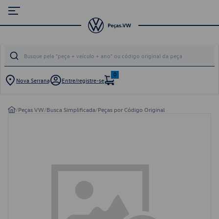
0
Nova Serrana
Entre/registre-se
/
Peças VW
/
Busca Simplificada
/
Peças por Código Original